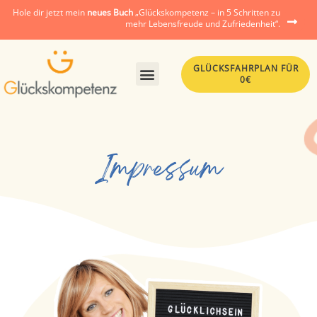
Hole dir jetzt mein
neues Buch
„Glückskompetenz – in 5 Schritten zu
mehr Lebensfreude und Zufriedenheit“.
GLÜCKSFAHRPLAN FÜR
0€
Impressum